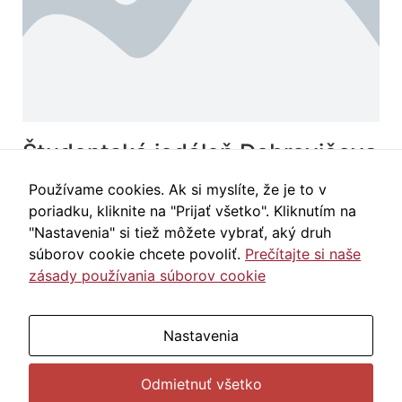
Študentská jedáleň Dobrovičova
v Bratislave
Používame cookies. Ak si myslíte, že je to v
poriadku, kliknite na "Prijať všetko". Kliknutím na
Momentálne nie je v prevádzke.
"Nastavenia" si tiež môžete vybrať, aký druh
súborov cookie chcete povoliť.
Prečítajte si naše
zásady používania súborov cookie
ÚZ ŠDaJ, Bernolákova 1, 811 07 Bratislava
Nastavenia
Zmeniť nastavenia cookies
|
Vyhlásenie o
prístupnosti
Odmietnuť všetko