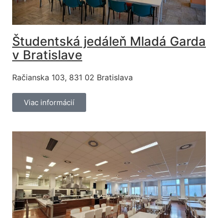
odmietnete,
niektoré funkcie
z webovej
Študentská jedáleň Mladá Garda
stránky zmiznú.
v Bratislave
Marketing
Račianska 103, 831 02 Bratislava
Zdieľaním
svojich záujmov
a správania
Viac informácií
počas návštevy
našej stránky
zvyšujete šancu
na zobrazenie
kvalitnejšie
prispôsobeného
obsahu a
ponúk.