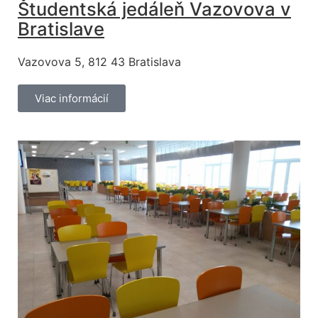
Študentská jedáleň Vazovova v
Bratislave
Vazovova 5, 812 43 Bratislava
Viac informácií
Nevyhnutné
Tieto súbory
cookie nie sú
voliteľné. Sú
potrebné pre
fungovanie
webovej
stránky.
Štatistiky
Aby sme