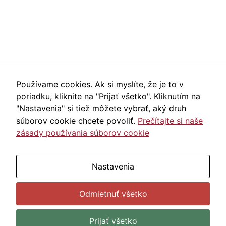
mohli
zlepšiť
funkčnosť
a štruktúru
webovej
stránky na
základe
spôsobu
Používame cookies. Ak si myslíte, že je to v
používania
poriadku, kliknite na "Prijať všetko". Kliknutím na
webovej
"Nastavenia" si tiež môžete vybrať, aký druh
stránky.
súborov cookie chcete povoliť.
Prečítajte si naše
zásady používania súborov cookie
Používateľská
spokojnosť
ÚZ ŠDaJ, Bernolákova 1, 811 07 Bratislava
Aby naša
Nastavenia
stránka počas
Zmeniť nastavenia cookies
|
Vyhlásenie o
vašej návštevy
prístupnosti
Odmietnuť všetko
fungovala čo
najlepšie. Ak
tieto súbory
Prijať všetko
Webdesign & online reklama
|
WordPress Hosting
cookie