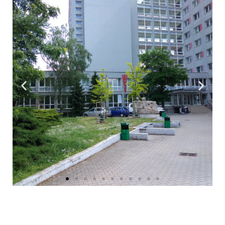
Nevyhnutné
Tieto súbory
cookie nie sú
voliteľné. Sú
potrebné pre
fungovanie
webovej
stránky.
Štatistiky
Aby sme