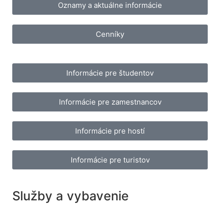
Oznamy a aktuálne informácie
odmietnete,
niektoré funkcie
z webovej
Cenníky
stránky zmiznú.
Marketing
Informácie pre študentov
Zdieľaním
svojich záujmov
a správania
Informácie pre zamestnancov
počas návštevy
našej stránky
Informácie pre hostí
zvyšujete šancu
na zobrazenie
kvalitnejšie
Informácie pre turistov
prispôsobeného
obsahu a
ponúk.
Služby a vybavenie