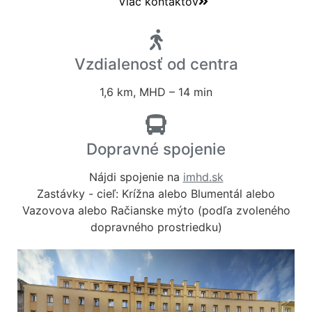
Viac kontaktov
Vzdialenosť od centra
1,6 km, MHD – 14 min
Dopravné spojenie
Nevyhnutné
Tieto súbory
Nájdi spojenie na
imhd.sk
cookie nie sú
voliteľné. Sú
Zastávky - cieľ: Krížna alebo Blumentál alebo
potrebné pre
Vazovova alebo Račianske mýto (podľa zvoleného
fungovanie
dopravného prostriedku)
webovej
stránky.
Štatistiky
Aby sme