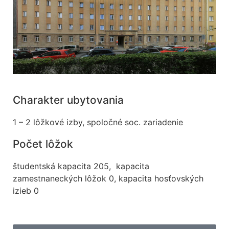
mohli
zlepšiť
funkčnosť
a štruktúru
webovej
stránky na
základe
spôsobu
používania
Charakter ubytovania
webovej
stránky.
1 – 2 lôžkové izby, spoločné soc. zariadenie
Počet lôžok
Používateľská
spokojnosť
študentská kapacita 205, kapacita
Aby naša
stránka počas
zamestnaneckých lôžok 0, kapacita hosťovských
vašej návštevy
izieb 0
fungovala čo
najlepšie. Ak
tieto súbory
cookie