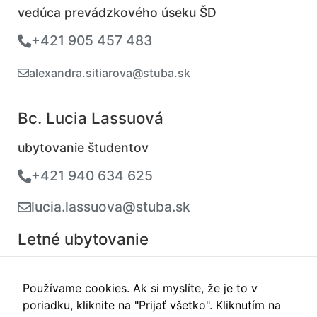
vedúca prevádzkového úseku ŠD
+421 905 457 483
alexandra.sitiarova@stuba.sk
Bc. Lucia Lassuová
ubytovanie študentov
+421 940 634 625
lucia.lassuova@stuba.sk
Letné ubytovanie
recepcia
(turistická ubytovňa v mesiacoch júl - august)
Používame cookies. Ak si myslíte, že je to v
poriadku, kliknite na "Prijať všetko". Kliknutím na
+421 918 664 031