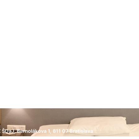
Nevyhnutné
Tieto súbory
cookie nie sú
voliteľné. Sú
potrebné pre
fungovanie
webovej
stránky.
 ŠDaJ, Bernolákova 1, 811 07 Bratislava
Štatistiky
Aby sme