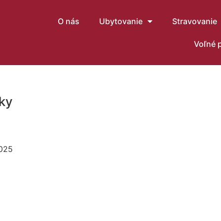
O nás
Ubytovanie
Stravovanie
Voľné 
íky
2025