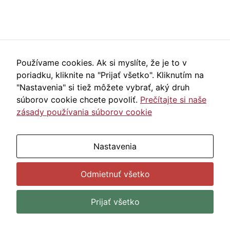
Používame cookies. Ak si myslíte, že je to v
poriadku, kliknite na "Prijať všetko". Kliknutím na
"Nastavenia" si tiež môžete vybrať, aký druh
súborov cookie chcete povoliť.
Prečítajte si naše
Nevyhnutné
zásady používania súborov cookie
Tieto súbory
cookie nie sú
ÚZ ŠDaJ, Bernolákova 1, 811 07 Bratislava
voliteľné. Sú
Nastavenia
potrebné pre
Zmeniť nastavenia cookies
|
Vyhlásenie o
fungovanie
webovej
prístupnosti
Odmietnuť všetko
stránky.
Prijať všetko
Webdesign & online reklama
|
WordPress Hosting
Štatistiky
Aby sme